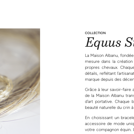
prix :
$3
460
à
$4
614
COLLECTION
Equus S
La Maison Albanu, fondée
mesure dans la création
propres chevaux. Chaque
détails, reflétant l’artisa
marque depuis des décen
Grâce à leur savoir-faire 
de la Maison Albanu tra
d’art portative. Chaque b
beauté naturelle du crin 
En choisissant un brace
accessoire de mode uniqu
votre compagnon équin. Le