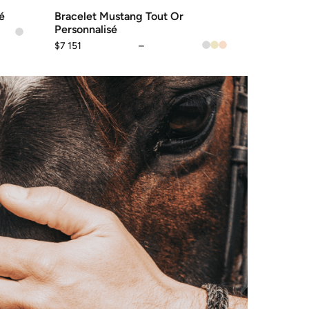
é
Bracelet Mustang Tout Or
Personnalisé
$
7 151
–
Plage
de
prix :
$7
151
à
$9
458