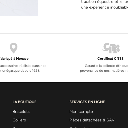
tradition équestre et le l
une expérience inoubliab
Fabriqué à Monaco
Certificat CITES
 accessoires réalisés dans nos
Garantie la collecte éthique
s monégasque depuis 1928.
provenance de nos matières na
LA BOUTIQUE
SERVICES EN LIGNE
Bracelets
Mon compte
Colliers
Pièces détachées & SAV