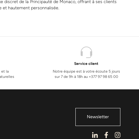
uxe discret de la Principauté de Monaco, offrant à ses clients
le et hautement personnalisée.
Service client
 et la
Notre équipe est à votre écoute 5 jours
turelles
sur 7 de 9h à 18h au +377 97 98 65 00
Newsletter