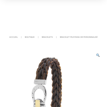
ACCUEIL
|
BOUTIQUE
|
BRACELETS
|
BRACELET MUSTANG OR PERSONNALISÉ