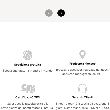
prezzo:
da
$7
163
a
$9
474
Prodotto a Monaco
Spedizione gratuita
Bracciali e accessori realizzati nei nostri
Spedizione gratuita in tutto il mondo
laboratori monegaschi dal 1928
Certificato CITES
Servizio Clienti
Garantisce la raccolta etica e la
Il nostro team è a vostra disposizione 5
provenienza dei nostri materiali naturali
giorni a settimana, dalle 9:00 alle 18:00,