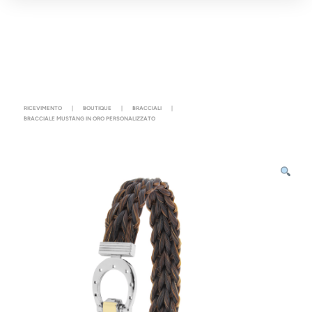
RICEVIMENTO
|
BOUTIQUE
|
BRACCIALI
|
BRACCIALE MUSTANG IN ORO PERSONALIZZATO