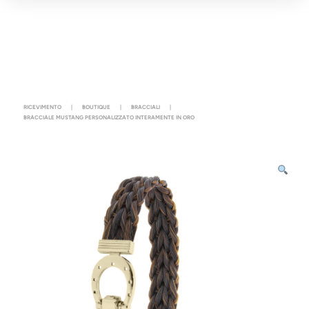
RICEVIMENTO
|
BOUTIQUE
|
BRACCIALI
|
BRACCIALE MUSTANG PERSONALIZZATO INTERAMENTE IN ORO