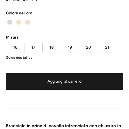
di
prezzo:
da
Colore dell'oro
$7
163
a
$9
474
Misura
16
17
18
19
20
21
Guide des tailles
Aggiungi al carrello
Bracciale in crine di cavallo intrecciato con chiusura in