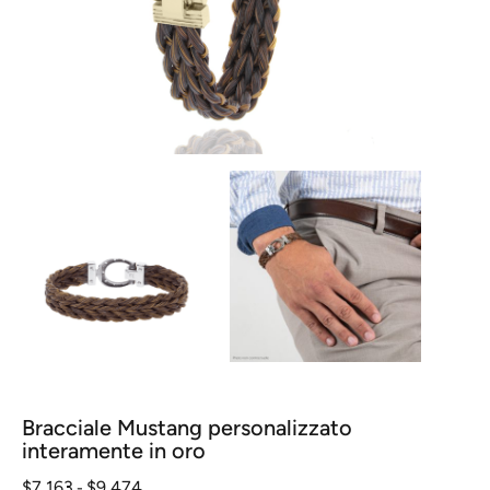
Bracciale Mustang personalizzato
interamente in oro
Fascia
$
7 163
$
9 474
-