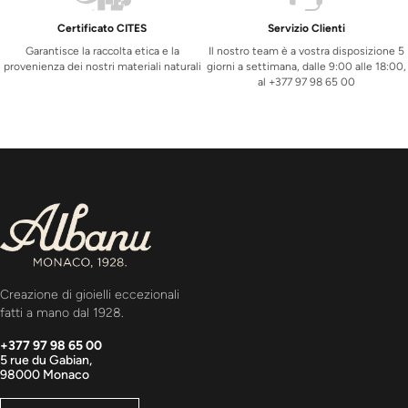
Certificato CITES
Servizio Clienti
Garantisce la raccolta etica e la
Il nostro team è a vostra disposizione 5
provenienza dei nostri materiali naturali
giorni a settimana, dalle 9:00 alle 18:00,
al +377 97 98 65 00
Creazione di gioielli eccezionali
fatti a mano dal 1928.
+377 97 98 65 00
5 rue du Gabian,
98000 Monaco