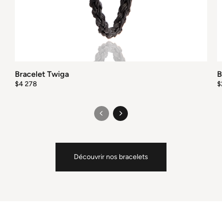
Bracelet Twiga
B
$
4 278
$
Découvrir nos bracelets