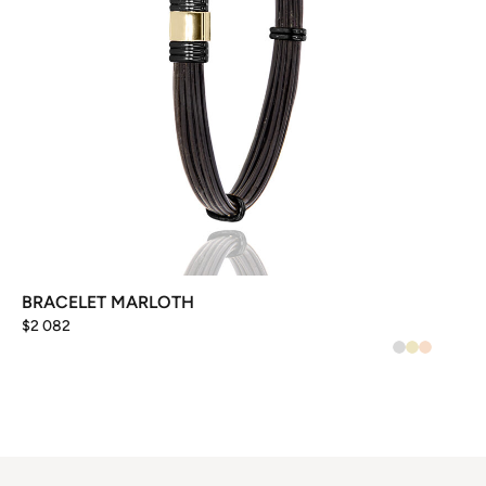
sur
la
page
du
produit
BRACELET MARLOTH
$
2 082