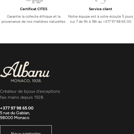
Certificat CITES
Service client
Garantie la collecte éthique et la
Notre équipe est à votre écoute 5 jours
provenance de nos matières naturelles
sur 7 de 9h à 18h au +377 97 98 65 00
Créateur de bijoux d'exceptions
fais mains depuis 1928.
+377 97 98 65 00
5 rue du Gabian,
98000 Monaco
Nous contacter