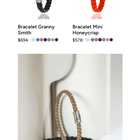
options
options
peuvent
peuvent
être
être
choisies
choisies
sur
sur
la
la
Bracelet Granny
Bracelet Mini
page
page
Smith
Honeycrisp
du
du
|
|
$
694
$
578
produit
produit