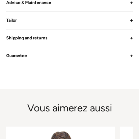
Advice & Maintenance
Tailor
Shipping and returns
Guarantee
Vous aimerez aussi
This
This
product
product
has
has