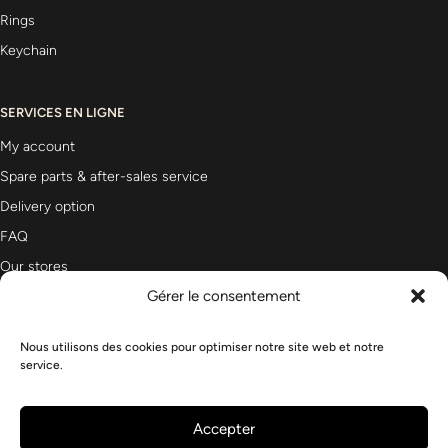
Rings
Keychain
SERVICES EN LIGNE
My account
Spare parts & after-sales service
Delivery option
FAQ
Our stores
Gérer le consentement
Nous utilisons des cookies pour optimiser notre site web et notre
Newsletter
service.
Accepter