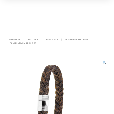
HOMEPAGE
|
BOUTIQUE
|
BRACELETS
|
HORSEHAIR BRACELET
|
LOKAÏ PLATINUM BRACELET