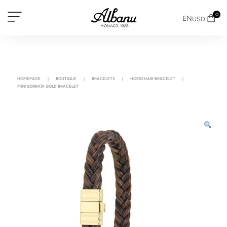
0
EN
USD
HOMEPAGE
|
BOUTIQUE
|
BRACELETS
|
HORSEHAIR BRACELET
|
MINI SORRAÏA GOLD BRACELET