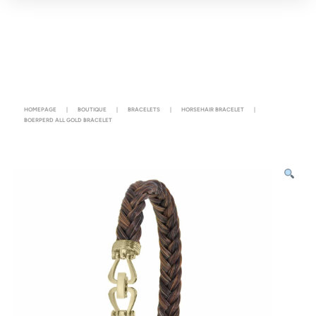
HOMEPAGE
|
BOUTIQUE
|
BRACELETS
|
HORSEHAIR BRACELET
|
BOERPERD ALL GOLD BRACELET