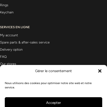
Rings
Keychain
SERVICES EN LIGNE
My account
Spare parts & after-sales service
Delivery option
FAQ
Our stores
Gérer le consentement
Nous utilisons des cookies pour optimiser notre site web et notre
Newsletter
service.
Accepter