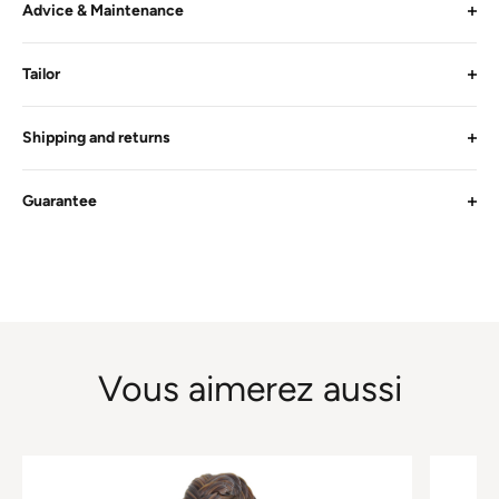
Advice & Maintenance
Tailor
Shipping and returns
Guarantee
Vous aimerez aussi
This
This
product
product
has
has