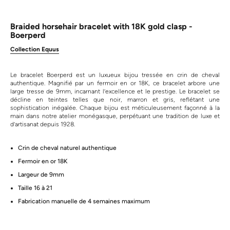
Braided horsehair bracelet with 18K gold clasp -
Boerperd
Collection Equus
Le bracelet Boerperd est un luxueux bijou tressée en crin de cheval
authentique. Magnifié par un fermoir en or 18K, ce bracelet arbore une
large tresse de 9mm, incarnant l’excellence et le prestige. Le bracelet se
décline en teintes telles que noir, marron et gris, reflétant une
sophistication inégalée. Chaque bijou est méticuleusement façonné à la
main dans notre atelier monégasque, perpétuant une tradition de luxe et
d’artisanat depuis 1928.
Crin de cheval naturel authentique
Fermoir en or 18K
Largeur de 9mm
Taille 16 à 21
Fabrication manuelle de 4 semaines maximum