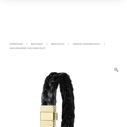
HOMEPAGE
|
BOUTIQUE
|
BRACELETS
|
GIRAFFE HAIR BRACELET
|
MAPUNGUBWE GOLD BRACELET