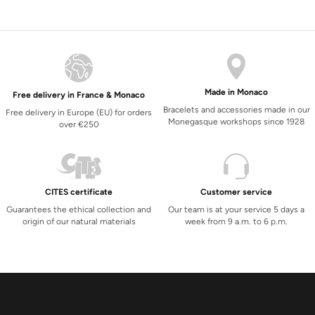
Made in Monaco
Free delivery in France & Monaco
Bracelets and accessories made in our
Free delivery in Europe (EU) for orders
Monegasque workshops since 1928
over €250
CITES certificate
Customer service
Guarantees the ethical collection and
Our team is at your service 5 days a
origin of our natural materials
week from 9 a.m. to 6 p.m.