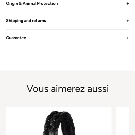
Origin & Animal Protection
Shipping and returns
Guarantee
Vous aimerez aussi
This
This
product
product
has
has
multiple
multiple
variants.
variants.
The
The