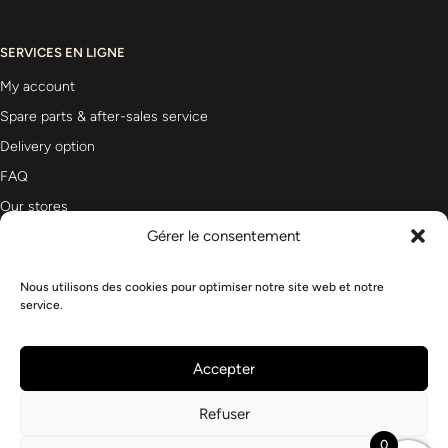
SERVICES EN LIGNE
My account
Spare parts & after-sales service
Delivery option
FAQ
Our stores
Gérer le consentement
Nous utilisons des cookies pour optimiser notre site web et notre
Newsletter
service.
Accepter
Refuser
0