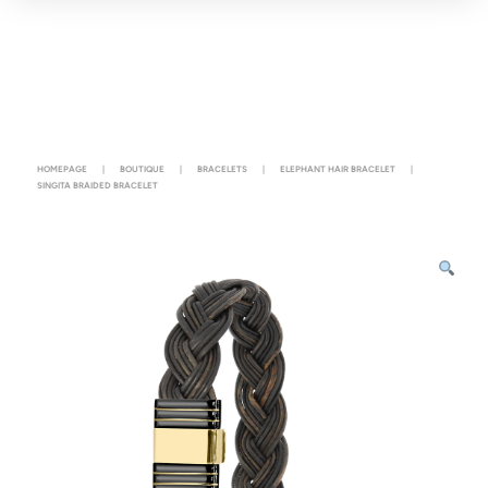
HOMEPAGE
|
BOUTIQUE
|
BRACELETS
|
ELEPHANT HAIR BRACELET
|
SINGITA BRAIDED BRACELET