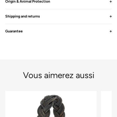
Origin & Animal Protection
Shipping and returns
Guarantee
Vous aimerez aussi
This
This
product
product
has
has
multiple
multiple
variants.
variants.
The
The