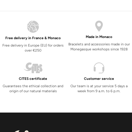
Made in Monaco
Free delivery in France & Monaco
Bracelets and accessories made in our
Free delivery in Europe (EU) for orders
Monegasque workshops since 1928
over €250
CITES certificate
Customer service
Guarantees the ethical collection and
Our team is at your service 5 days a
origin of our natural materials
week from 9 a.m. to 6 p.m.