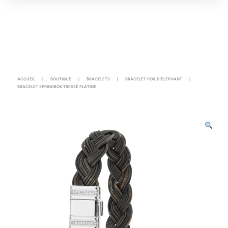
ACCUEIL
|
BOUTIQUE
|
BRACELETS
|
BRACELET POIL D'ÉLÉPHANT
|
BRACELET SPRINGBOK TRESSÉ PLATINE