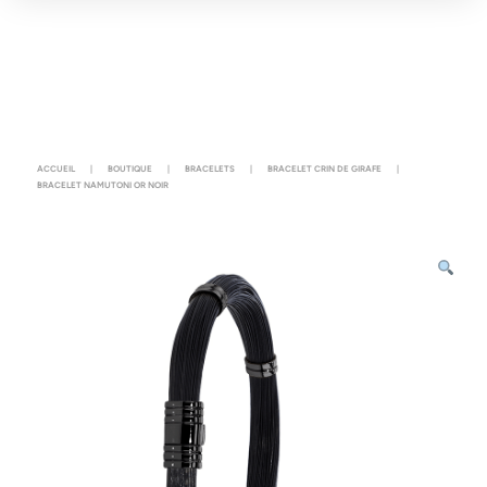
ACCUEIL
|
BOUTIQUE
|
BRACELETS
|
BRACELET CRIN DE GIRAFE
|
BRACELET NAMUTONI OR NOIR