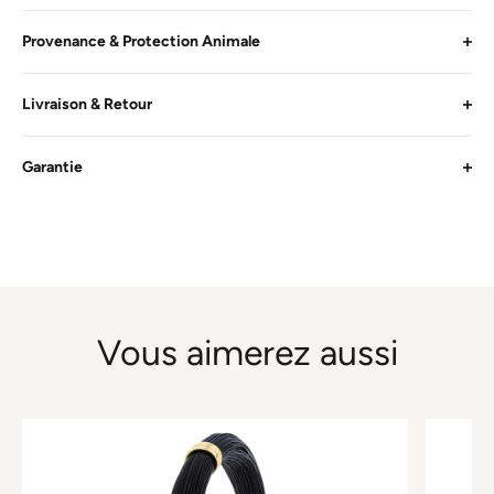
Provenance & Protection Animale
Livraison & Retour
Garantie
Vous aimerez aussi
Ce
Ce
produit
produit
a
a
plusieurs
plusieurs