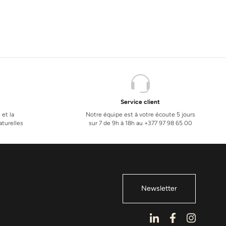
Service client
 et la
Notre équipe est à votre écoute 5 jours
turelles
sur 7 de 9h à 18h au +377 97 98 65 00
Newsletter