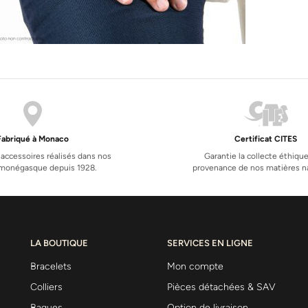
Fabriqué à Monaco
Certificat CITES
 accessoires réalisés dans nos
Garantie la collecte éthique
s monégasque depuis 1928.
provenance de nos matières na
LA BOUTIQUE
SERVICES EN LIGNE
Bracelets
Mon compte
Colliers
Pièces détachées & SAV
Bagues
Option de livraison