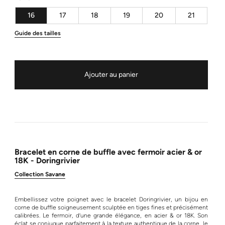
16
17
18
19
20
21
Guide des tailles
Ajouter au panier
Bracelet en corne de buffle avec fermoir acier & or
18K - Doringrivier
Collection Savane
Embellissez votre poignet avec le bracelet Doringrivier, un bijou en
corne de buffle soigneusement sculptée en tiges fines et précisément
calibrées. Le fermoir, d’une grande élégance, en acier & or 18K. Son
éclat se conjugue parfaitement à la texture authentique de la corne, le