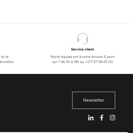
Service client
 et la
Notre équipe est à votre écoute 5 jours
turelles
sur 7 de 9h à 18h au +377 97 98 65 00
Newsletter