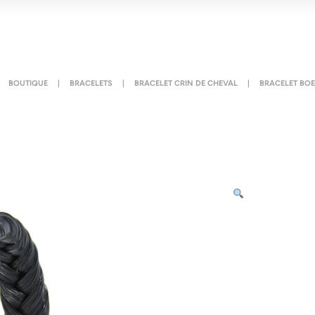
BOUTIQUE
|
BRACELETS
|
BRACELET CRIN DE CHEVAL
|
BRACELET BO