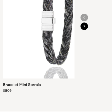
peuvent
être
choisies
sur
la
page
du
produit
Bracelet Mini Sorraïa
|
$
809