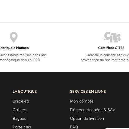
Fabriqué à Monaco
Certificat CITES
 accessoires réalisés dans nos
Garantie la collecte éthique
s monégasque depuis 1928.
provenance de nos matières na
LA BOUTIQUE
SERVICES EN LIGNE
Bracelets
Mon compte
Colliers
Pièces détachées & SAV
Bagues
Option de livraison
Porte clés
FAQ