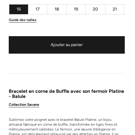
16
17
18
19
20
21
Guide des tailles
Ajouter au panier
Bracelet en corne de Buffle avec son fermoir Platine
- Balule
Collection Savane
Sublimez votre poignet avec le bracelet Balule Platine, un bijou
artisanal fabriqué en corne de buffle, transformée en tiges fines et
méticuleusement calibrées. Le fermoir, une œuvre d’élégance en
Platine, est délicatement rehaussé par des attaches en Platine. Il se