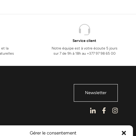
Service client
 et la
Notre équipe est à votre écoute 5 jours
turelles
sur 7 de 9h à 18h au +377 97 98 65 00
Newsletter
Gérer le consentement