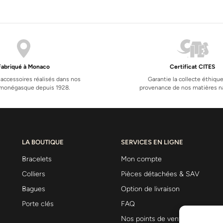
Fabriqué à Monaco
Certificat CITES
 accessoires réalisés dans nos
Garantie la collecte éthique
s monégasque depuis 1928.
provenance de nos matières na
LA BOUTIQUE
SERVICES EN LIGNE
Bracelets
Mon compte
Colliers
Pièces détachées & SAV
Bagues
Option de livraison
Porte clés
FAQ
Nos points de vente