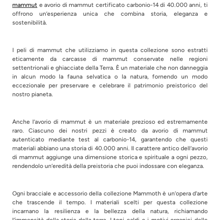
mammut
e avorio di mammut certificato carbonio-14 di 40.000 anni, ti
offrono un’esperienza unica che combina storia, eleganza e
sostenibilità.
I peli di mammut che utilizziamo in questa collezione sono estratti
eticamente da carcasse di mammut conservate nelle regioni
settentrionali e ghiacciate della Terra. È un materiale che non danneggia
in alcun modo la fauna selvatica o la natura, fornendo un modo
eccezionale per preservare e celebrare il patrimonio preistorico del
nostro pianeta.
Anche l’avorio di mammut è un materiale prezioso ed estremamente
raro. Ciascuno dei nostri pezzi è creato da avorio di mammut
autenticato mediante test al carbonio-14, garantendo che questi
materiali abbiano una storia di 40.000 anni. Il carattere antico dell’avorio
di mammut aggiunge una dimensione storica e spirituale a ogni pezzo,
rendendolo un’eredità della preistoria che puoi indossare con eleganza.
Ogni bracciale e accessorio della collezione Mammoth è un’opera d’arte
che trascende il tempo. I materiali scelti per questa collezione
incarnano la resilienza e la bellezza della natura, richiamando