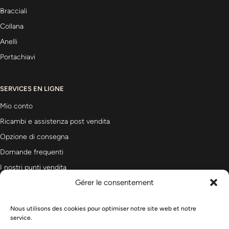
Bracciali
Collana
Anelli
Portachiavi
SERVICES EN LIGNE
Mio conto
Ricambi e assistenza post vendita
Opzione di consegna
Domande frequenti
I nostri punti vendita
Gérer le consentement
Nous utilisons des cookies pour optimiser notre site web et notre
Newsletter
service.