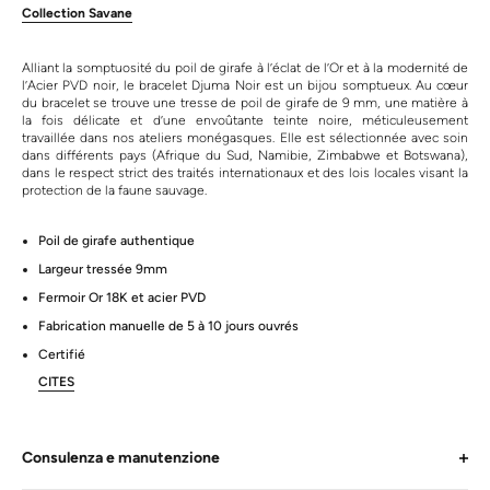
Collection Savane
Alliant la somptuosité du poil de girafe à l’éclat de l’Or et à la modernité de
l’Acier PVD noir, le bracelet Djuma Noir est un bijou somptueux. Au cœur
du bracelet se trouve une tresse de poil de girafe de 9 mm, une matière à
la fois délicate et d’une envoûtante teinte noire, méticuleusement
travaillée dans nos ateliers monégasques. Elle est sélectionnée avec soin
dans différents pays (Afrique du Sud, Namibie, Zimbabwe et Botswana),
dans le respect strict des traités internationaux et des lois locales visant la
protection de la faune sauvage.
Poil de girafe authentique
Largeur tressée 9mm
Fermoir Or 18K et acier PVD
Fabrication manuelle de 5 à 10 jours ouvrés
Certifié
CITES
Consulenza e manutenzione