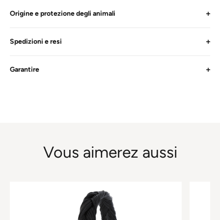
Origine e protezione degli animali
Spedizioni e resi
Garantire
Vous aimerez aussi
Questo
Questo
prodotto
prodotto
ha
ha
più
più
varianti.
varianti.