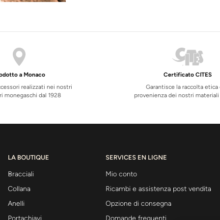
odotto a Monaco
Certificato CITES
ccessori realizzati nei nostri
Garantisce la raccolta etica 
ri monegaschi dal 1928
provenienza dei nostri materiali
LA BOUTIQUE
SERVICES EN LIGNE
Bracciali
Mio conto
Collana
Ricambi e assistenza post vendita
Anelli
Opzione di consegna
Portachiavi
Domande frequenti