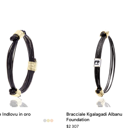
Questo
prodotto
ha
più
varianti.
Le
opzioni
possono
essere
scelte
nella
pagina
del
prodotto
e Indlovu in oro
Bracciale Kgalagadi Albanu
Foundation
$
2 307