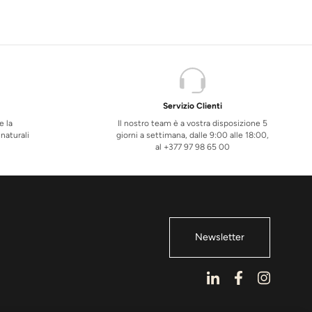
Servizio Clienti
e la
Il nostro team è a vostra disposizione 5
 naturali
giorni a settimana, dalle 9:00 alle 18:00,
al +377 97 98 65 00
Newsletter