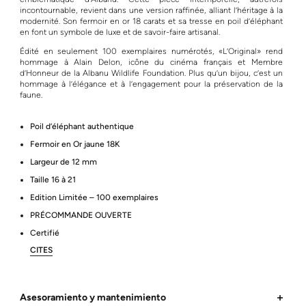
incontournable, revient dans une version raffinée, alliant l’héritage à la
modernité. Son fermoir en or 18 carats et sa tresse en poil d’éléphant
en font un symbole de luxe et de savoir-faire artisanal.
Édité en seulement 100 exemplaires numérotés, «L’Original» rend
hommage à Alain Delon, icône du cinéma français et Membre
d’Honneur de la Albanu Wildlife Foundation. Plus qu’un bijou, c’est un
hommage à l’élégance et à l’engagement pour la préservation de la
faune.
Poil d’éléphant authentique
Fermoir en Or jaune 18K
Largeur de 12 mm
Taille 16 à 21
Edition Limitée – 100 exemplaires
PRÉCOMMANDE OUVERTE
Certifié
CITES
Asesoramiento y mantenimiento