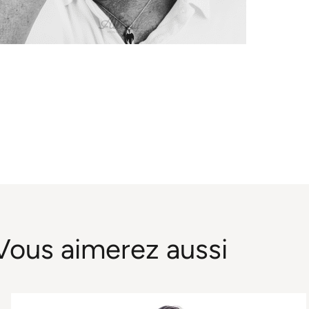
Vous aimerez aussi
Este
producto