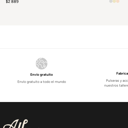
$
2 889
Fabric
Envío gratuito
Pulseras y acc
Envío gratuito a todo el mundo
nuestros tall