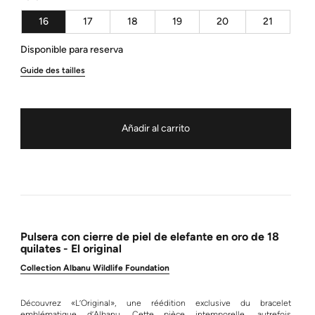
16
17
18
19
20
21
Disponible para reserva
Guide des tailles
Añadir al carrito
Pulsera con cierre de piel de elefante en oro de 18
quilates - El original
Collection Albanu Wildlife Foundation
Découvrez «L’Original», une réédition exclusive du bracelet
emblématique d’Albanu. Cette pièce intemporelle, autrefois