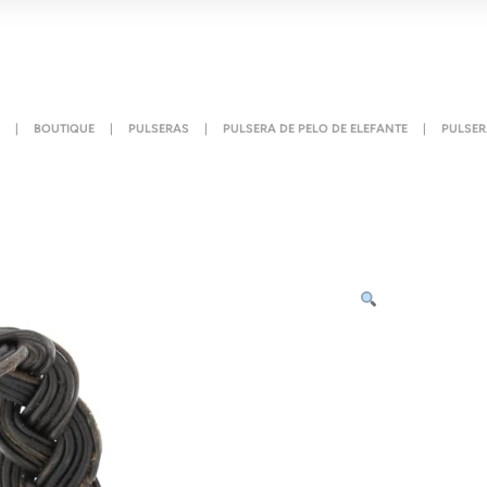
|
BOUTIQUE
|
PULSERAS
|
PULSERA DE PELO DE ELEFANTE
|
PULSER