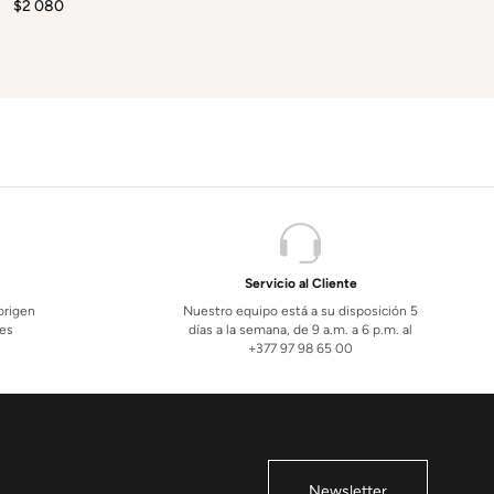
$
2 080
Servicio al Cliente
 origen
Nuestro equipo está a su disposición 5
les
días a la semana, de 9 a.m. a 6 p.m. al
+377 97 98 65 00
Newsletter