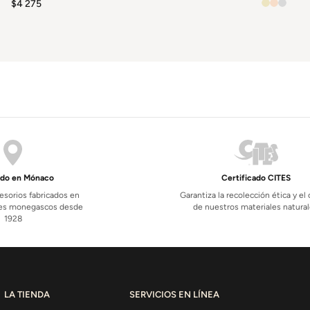
$
4 275
ado en Mónaco
Certificado CITES
esorios fabricados en
Garantiza la recolección ética y el
eres monegascos desde
de nuestros materiales natura
1928
LA TIENDA
SERVICIOS EN LÍNEA