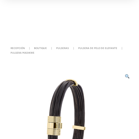
RECEPCIÓN
|
BOUTIQUE
|
PULSERAS
|
PULSERA DE PELO DE ELEFANTE
|
PULSERA MADIKWE