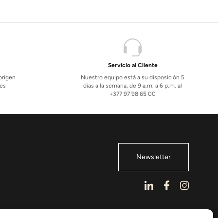
Servicio al Cliente
 origen
Nuestro equipo está a su disposición 5
les
días a la semana, de 9 a.m. a 6 p.m. al
+377 97 98 65 00
Newsletter