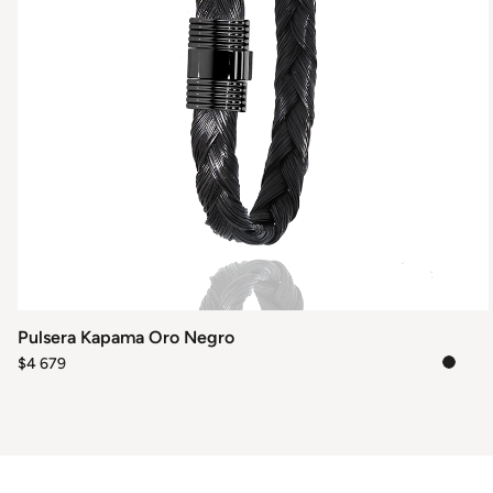
elegir
en
la
página
de
producto
Pulsera Kapama Oro Negro
$
4 679