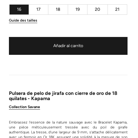
16
17
18
19
20
21
Guide des tailles
Añadir al carrito
Pulsera de pelo de jirafa con cierre de oro de 18
quilates - Kapama
Collection Savane
Embrassez l’essence de la nature sauvage avec le Bracelet Kapama,
une pièce méticuleusement tressée avec du poil de girafe
authentique. La tresse, d’une largeur de 9 mm, s’attache délicatement
avec un fermoir en Or 18K, assurant une solidité à la mesure de son