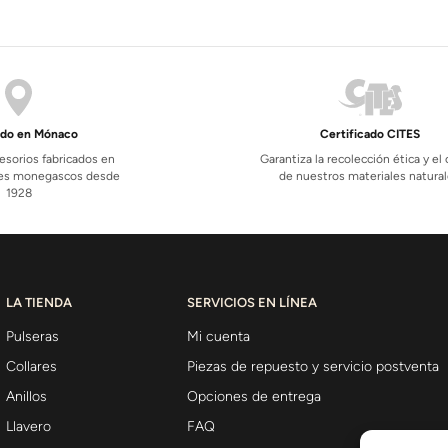
ado en Mónaco
Certificado CITES
esorios fabricados en
Garantiza la recolección ética y el
eres monegascos desde
de nuestros materiales natura
1928
LA TIENDA
SERVICIOS EN LÍNEA
Pulseras
Mi cuenta
Collares
Piezas de repuesto y servicio postventa
Anillos
Opciones de entrega
Llavero
FAQ