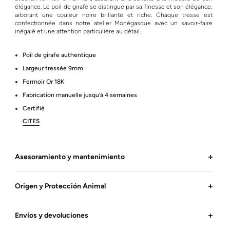
élégance. Le poil de girafe se distingue par sa finesse et son élégance,
arborant une couleur noire brillante et riche. Chaque tresse est
confectionnée dans notre atelier Monégasque avec un savoir-faire
inégalé et une attention particulière au détail.
Poil de girafe authentique
Largeur tressée 9mm
Fermoir Or 18K
Fabrication manuelle jusqu’à 4 semaines
Certifié
CITES
Asesoramiento y mantenimiento
Origen y Protección Animal
Envíos y devoluciones