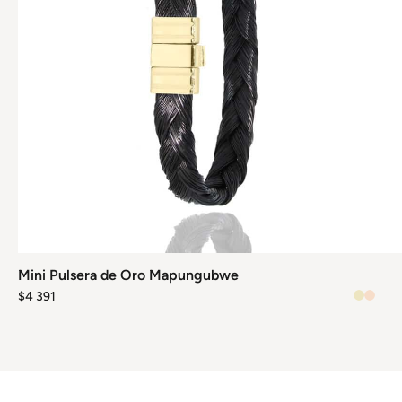
elegir
en
la
página
de
producto
Mini Pulsera de Oro Mapungubwe
$
4 391