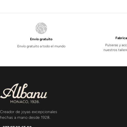
Fabric
Envío gratuito
Pulseras y acc
Envío gratuito a todo el mundo
nuestros tall
Creador de joyas excepcionales
hechas a mano desde 1928.