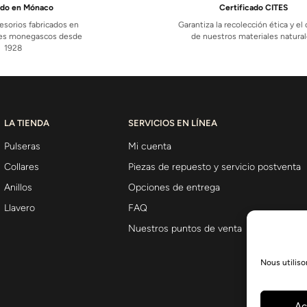
ado en Mónaco
Certificado CITES
esorios fabricados en
Garantiza la recolección ética y el
eres monegascos desde
de nuestros materiales natura
1928
LA TIENDA
SERVICIOS EN LÍNEA
Pulseras
Mi cuenta
Collares
Piezas de repuesto y servicio postventa
Anillos
Opciones de entrega
Llavero
FAQ
Nuestros puntos de venta
Nous utiliso
Ac