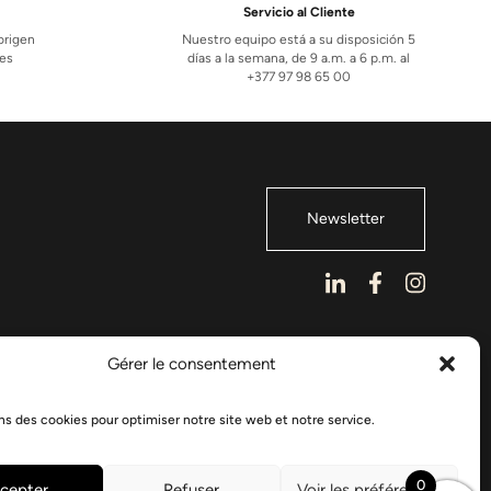
Servicio al Cliente
 origen
Nuestro equipo está a su disposición 5
les
días a la semana, de 9 a.m. a 6 p.m. al
+377 97 98 65 00
Newsletter
Gérer le consentement
ns des cookies pour optimiser notre site web et notre service.
0
cepter
Refuser
Voir les préférences