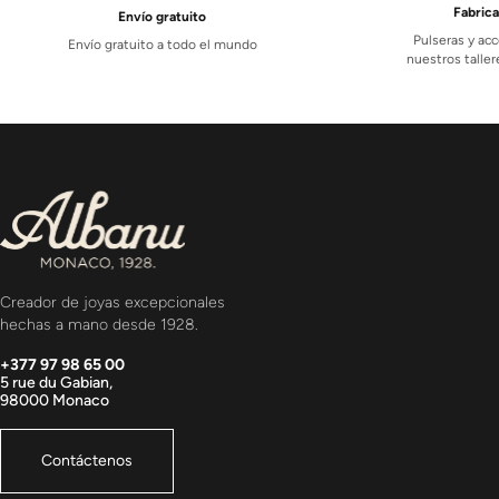
Fabric
Envío gratuito
Pulseras y acc
Envío gratuito a todo el mundo
nuestros tall
Creador de joyas excepcionales
hechas a mano desde 1928.
+377 97 98 65 00
5 rue du Gabian,
98000 Monaco
Contáctenos