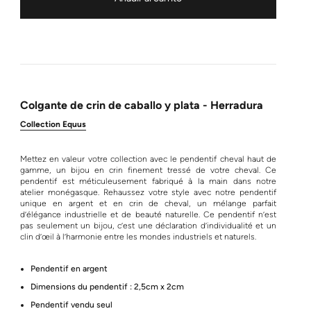
Colgante de crin de caballo y plata - Herradura
Collection Equus
Mettez en valeur votre collection avec le pendentif cheval haut de
gamme, un bijou en crin finement tressé de votre cheval. Ce
pendentif est méticuleusement fabriqué à la main dans notre
atelier monégasque. Rehaussez votre style avec notre pendentif
unique en argent et en crin de cheval, un mélange parfait
d’élégance industrielle et de beauté naturelle. Ce pendentif n’est
pas seulement un bijou, c’est une déclaration d’individualité et un
clin d’œil à l’harmonie entre les mondes industriels et naturels.
Pendentif en argent
Dimensions du pendentif : 2,5cm x 2cm
Pendentif vendu seul