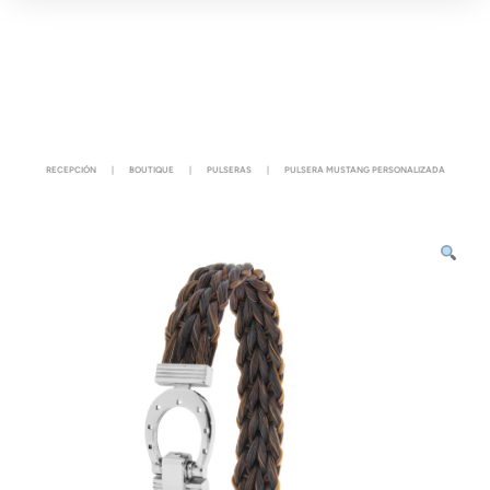
RECEPCIÓN
|
BOUTIQUE
|
PULSERAS
|
PULSERA MUSTANG PERSONALIZADA