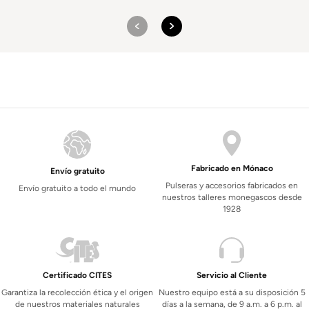
desde
$7
161
hasta
$9
471
Fabricado en Mónaco
Envío gratuito
Pulseras y accesorios fabricados en
Envío gratuito a todo el mundo
nuestros talleres monegascos desde
1928
Certificado CITES
Servicio al Cliente
Garantiza la recolección ética y el origen
Nuestro equipo está a su disposición 5
de nuestros materiales naturales
días a la semana, de 9 a.m. a 6 p.m. al