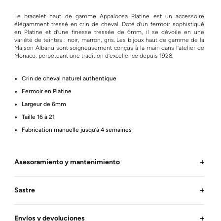
Le bracelet haut de gamme Appaloosa Platine est un accessoire
élégamment tressé en crin de cheval. Doté d’un fermoir sophistiqué
en Platine et d’une finesse tressée de 6mm, il se dévoile en une
variété de teintes : noir, marron, gris. Les bijoux haut de gamme de la
Maison Albanu sont soigneusement conçus à la main dans l’atelier de
Monaco, perpétuant une tradition d’excellence depuis 1928.
Crin de cheval naturel authentique
Fermoir en Platine
Largeur de 6mm
Taille 16 à 21
Fabrication manuelle jusqu’à 4 semaines
Asesoramiento y mantenimiento
Sastre
Envíos y devoluciones