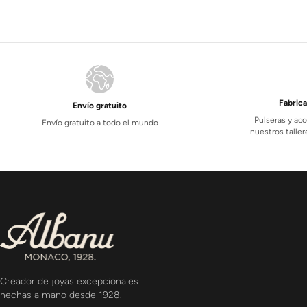
Fabric
Envío gratuito
Pulseras y acc
Envío gratuito a todo el mundo
nuestros tall
Creador de joyas excepcionales
hechas a mano desde 1928.