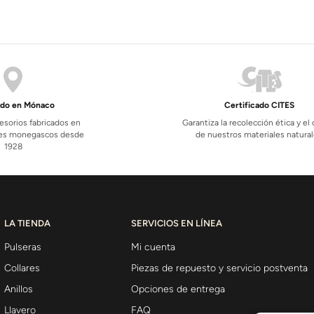
ado en Mónaco
Certificado CITES
esorios fabricados en
Garantiza la recolección ética y el
eres monegascos desde
de nuestros materiales natura
1928
LA TIENDA
SERVICIOS EN LÍNEA
Pulseras
Mi cuenta
Collares
Piezas de repuesto y servicio postventa
Anillos
Opciones de entrega
Llavero
FAQ