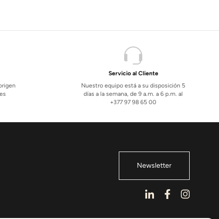
Servicio al Cliente
 origen
Nuestro equipo está a su disposición 5
les
días a la semana, de 9 a.m. a 6 p.m. al
+377 97 98 65 00
Newsletter