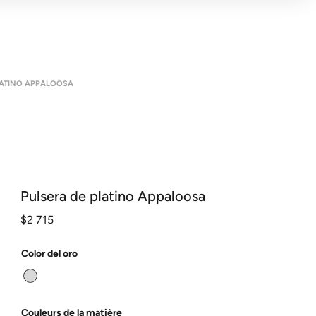
LATINO APPALOOSA
Pulsera de platino Appaloosa
$
2 715
Color del oro
Couleurs de la matière