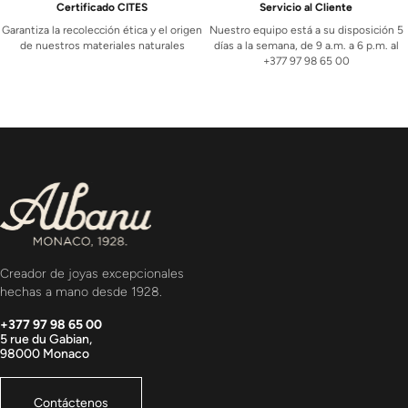
Certificado CITES
Servicio al Cliente
Garantiza la recolección ética y el origen
Nuestro equipo está a su disposición 5
de nuestros materiales naturales
días a la semana, de 9 a.m. a 6 p.m. al
+377 97 98 65 00
Creador de joyas excepcionales
hechas a mano desde 1928.
+377 97 98 65 00
5 rue du Gabian,
98000 Monaco
Contáctenos